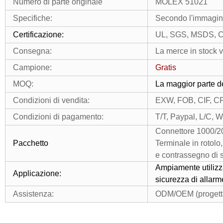
Numero di parte originale
MOLEX 51021
Specifiche:
Secondo l'immagine 
Certificazione:
UL, SGS, MSDS, 
Consegna:
La merce in stock 
Campione:
Gratis
MOQ:
La maggior parte de
Condizioni di vendita:
EXW, FOB, CIF, C
Condizioni di pagamento:
T/T, Paypal, L/C, 
Connettore 1000/20
Pacchetto
Terminale in rotolo
e contrassegno di 
Ampiamente utilizz
Applicazione:
sicurezza di allarm
Assistenza:
ODM/OEM (progettaz